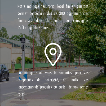
Notre maillage territorial local fin et puissant
permet de couvrir plus de 300 agglomérations
françaises dans le cadre de campagnes
d'affichage de 7 jours.
Communiquez où vous le souhaitez pour vos
campagnes de notoriété, de trafic, vos
lancements de produits ou parler de vos temps
forts.