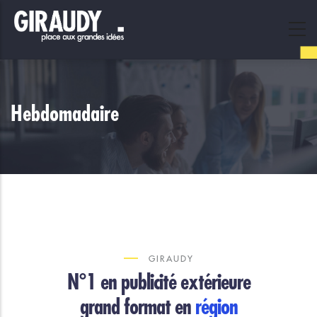
Skip
to
main
content
Hebdomadaire
GIRAUDY
N°1 en publicité extérieure
grand format en
région