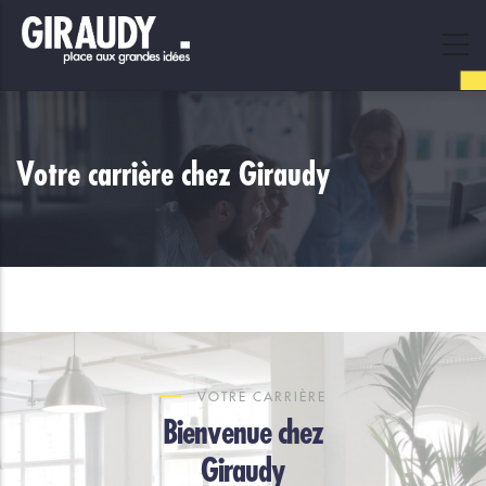
Skip
to
main
content
Votre carrière chez Giraudy
VOTRE CARRIÈRE
Bienvenue chez
Giraudy