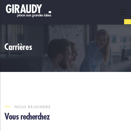
Skip
to
main
content
Carrières
NOUS REJOINDRE
Vous recherchez